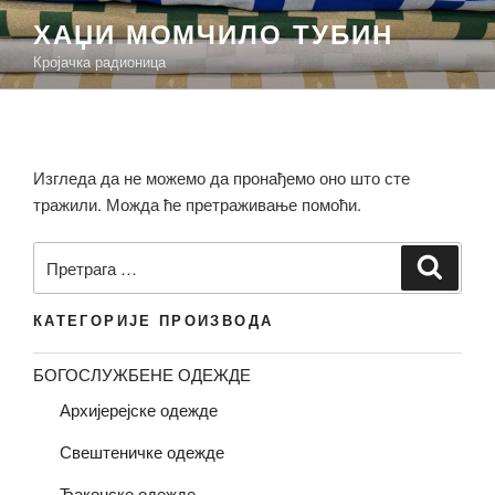
Скочи
ХАЏИ МОМЧИЛО ТУБИН
на
Кројачка радионица
садржај
Изгледа да не можемо да пронађемо оно што сте
тражили. Можда ће претраживање помоћи.
Претрага
Претр
за:
КАТЕГОРИЈЕ ПРОИЗВОДА
БОГОСЛУЖБЕНЕ ОДЕЖДЕ
Архијерејске одежде
Свештеничке одежде
Ђаконске одежде