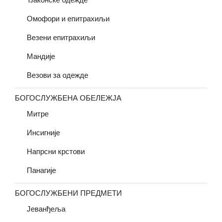
Омофори и епитрахиљи
Везени епитрахиљи
Мандије
Везови за одежде
БОГОСЛУЖБЕНА ОБЕЛЕЖЈА
Митре
Инсигније
Напрсни крстови
Панагије
БОГОСЛУЖБЕНИ ПРЕДМЕТИ
Јеванђеља