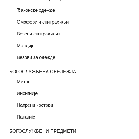
Ђаконске одежде
Омофори и епитрахиљи
Везени епитрахиљи
Мандије
Везови за одежде
БОГОСЛУЖБЕНА ОБЕЛЕЖЈА
Митре
Инсигније
Напрсни крстови
Панагије
БОГОСЛУЖБЕНИ ПРЕДМЕТИ