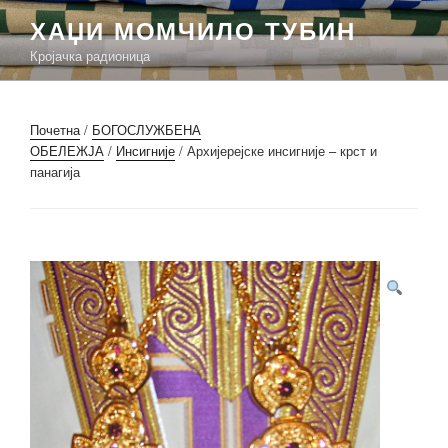
Скочи
ХАЏИ МОМЧИЛО ТУБИН
на
Кројачка радионица
садржај
Почетна
/
БОГОСЛУЖБЕНА
ОБЕЛЕЖЈА
/
Инсигније
/ Архијерејске инсигније – крст и
панагија