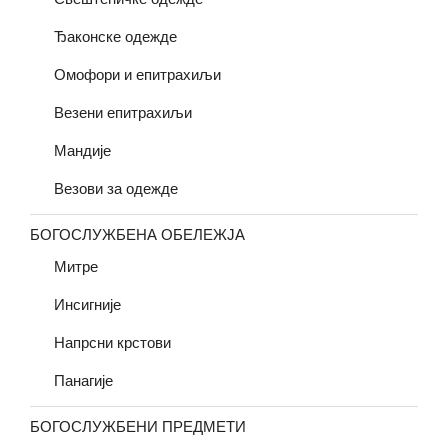
Ђаконске одежде
Омофори и епитрахиљи
Везени епитрахиљи
Мандије
Везови за одежде
БОГОСЛУЖБЕНА ОБЕЛЕЖЈА
Митре
Инсигније
Напрсни крстови
Панагије
БОГОСЛУЖБЕНИ ПРЕДМЕТИ