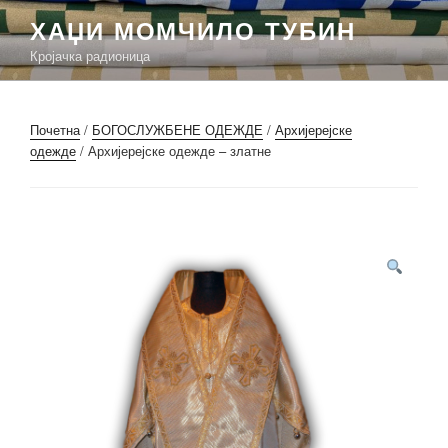
Скочи
ХАЏИ МОМЧИЛО ТУБИН
на
Кројачка радионица
садржај
Почетна
/
БОГОСЛУЖБЕНЕ ОДЕЖДЕ
/
Архијерејске
одежде
/ Архијерејске одежде – златне