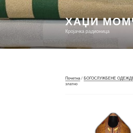
Скочи
на
ХАЏИ МОМ
садржај
Кројачка радионица
Почетна
/
БОГОСЛУЖБЕНЕ ОДЕЖД
златно