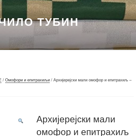
ЧИЛО ТУБИН
Е
/
Омофори и епитрахиљи
/ Архијерејски мали омофор и епитрахиљ –
Архијерејски мали
омофор и епитрахиљ