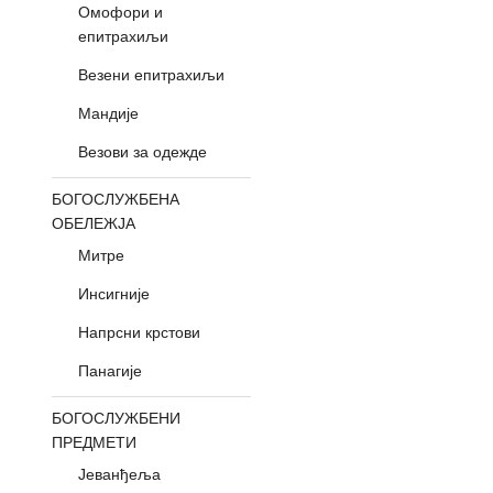
Омофори и
епитрахиљи
Везени епитрахиљи
Мандије
Везови за одежде
БОГОСЛУЖБЕНА
ОБЕЛЕЖЈА
Митре
Инсигније
Напрсни крстови
Панагије
БОГОСЛУЖБЕНИ
ПРЕДМЕТИ
Јеванђеља