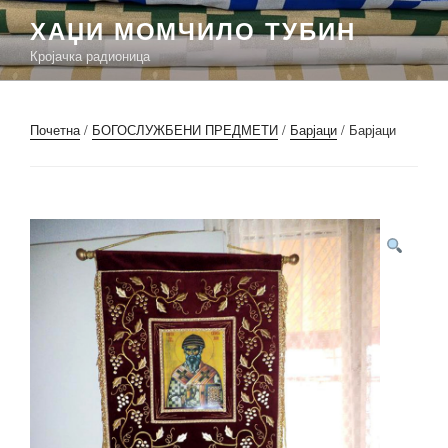
Скочи
ХАЏИ МОМЧИЛО ТУБИН
на
Кројачка радионица
садржај
Почетна
/
БОГОСЛУЖБЕНИ ПРЕДМЕТИ
/
Барјаци
/ Барјаци