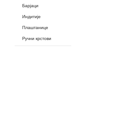
Барјаци
Индитије
Плаштанице
Ручни крстови