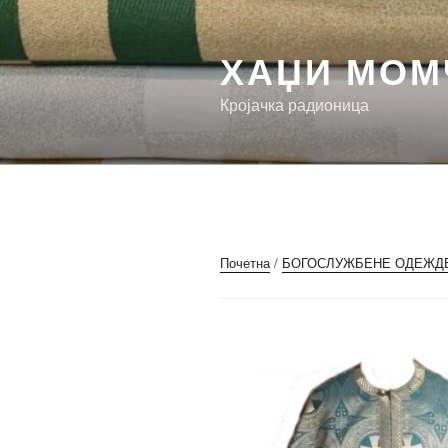
Скочи
на
ХАЏИ МОМ
садржај
Кројачка радионица
Почетна
/
БОГОСЛУЖБЕНЕ ОДЕЖД