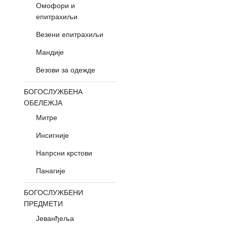
Омофори и
епитрахиљи
Везени епитрахиљи
Мандије
Везови за одежде
БОГОСЛУЖБЕНА
ОБЕЛЕЖЈА
Митре
Инсигније
Напрсни крстови
Панагије
БОГОСЛУЖБЕНИ
ПРЕДМЕТИ
Јеванђеља