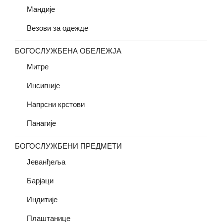
Мандије
Везови за одежде
БОГОСЛУЖБЕНА ОБЕЛЕЖЈА
Митре
Инсигније
Напрсни крстови
Панагије
БОГОСЛУЖБЕНИ ПРЕДМЕТИ
Јеванђеља
Барјаци
Индитије
Плаштанице