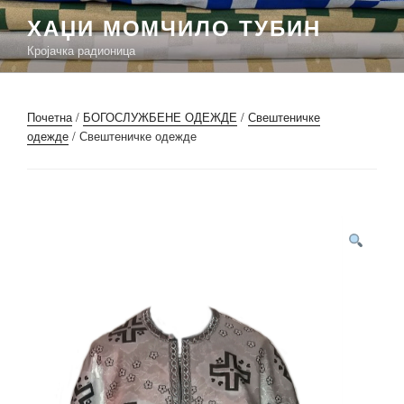
Скочи
ХАЏИ МОМЧИЛО ТУБИН
на
Кројачка радионица
садржај
Почетна
/
БОГОСЛУЖБЕНЕ ОДЕЖДЕ
/
Свештеничке
одежде
/ Свештеничке одежде