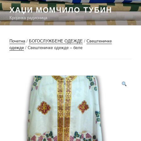
Скочи
ХАЏИ МОМЧИЛО ТУБИН
на
Кројачка радионица
садржај
Почетна
/
БОГОСЛУЖБЕНЕ ОДЕЖДЕ
/
Свештеничке
одежде
/ Свештеничке одежде – беле