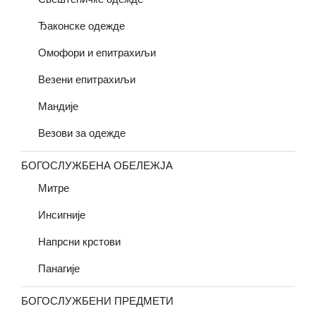
Ђаконске одежде
Омофори и епитрахиљи
Везени епитрахиљи
Мандије
Везови за одежде
БОГОСЛУЖБЕНА ОБЕЛЕЖЈА
Митре
Инсигније
Напрсни крстови
Панагије
БОГОСЛУЖБЕНИ ПРЕДМЕТИ