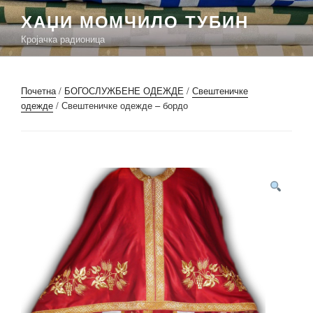
Скочи
ХАЏИ МОМЧИЛО ТУБИН
на
Кројачка радионица
садржај
Почетна
/
БОГОСЛУЖБЕНЕ ОДЕЖДЕ
/
Свештеничке
одежде
/ Свештеничке одежде – бордо