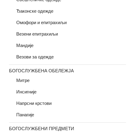
Ђаконске одежде
Омофори и епитрахиљи
Везени епитрахиљи
Мандије
Везови за одежде
БОГОСЛУЖБЕНА ОБЕЛЕЖЈА
Митре
Инсигније
Напрсни крстови
Панагије
БОГОСЛУЖБЕНИ ПРЕДМЕТИ