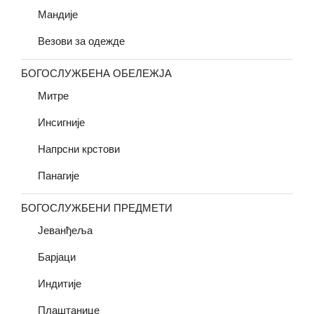
Мандије
Везови за одежде
БОГОСЛУЖБЕНА ОБЕЛЕЖЈА
Митре
Инсигније
Напрсни крстови
Панагије
БОГОСЛУЖБЕНИ ПРЕДМЕТИ
Јеванђеља
Барјаци
Индитије
Плаштанице