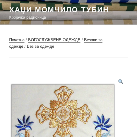
Скочи
ХАЏИ МОМЧИЛО ТУБИН
на
Кројачка радионица
садржај
Почетна
/
БОГОСЛУЖБЕНЕ ОДЕЖДЕ
/
Везови за
одежде
/ Вез за одежде