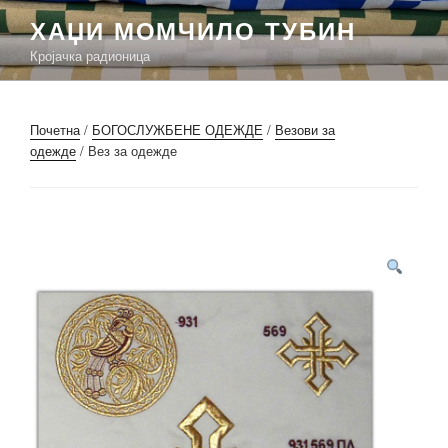
Скочи
ХАЏИ МОМЧИЛО ТУБИН
на
Кројачка радионица
садржај
Почетна
/
БОГОСЛУЖБЕНЕ ОДЕЖДЕ
/
Везови за
одежде
/ Вез за одежде