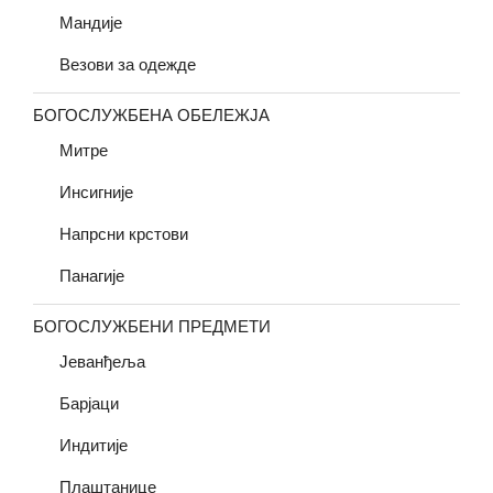
Мандије
Везови за одежде
БОГОСЛУЖБЕНА ОБЕЛЕЖЈА
Митре
Инсигније
Напрсни крстови
Панагије
БОГОСЛУЖБЕНИ ПРЕДМЕТИ
Јеванђеља
Барјаци
Индитије
Плаштанице