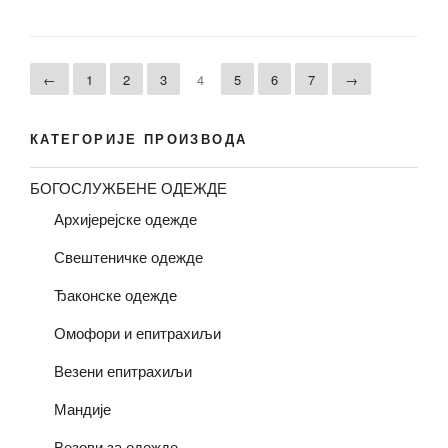
←
1
2
3
4
5
6
7
→
КАТЕГОРИЈЕ ПРОИЗВОДА
БОГОСЛУЖБЕНЕ ОДЕЖДЕ
Архијерејске одежде
Свештеничке одежде
Ђаконске одежде
Омофори и епитрахиљи
Везени епитрахиљи
Мандије
Везови за одежде