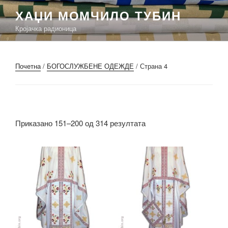
Скочи
ХАЏИ МОМЧИЛО ТУБИН
на
Кројачка радионица
садржај
Почетна
/
БОГОСЛУЖБЕНЕ ОДЕЖДЕ
/ Страна 4
Приказано 151–200 од 314 резултата